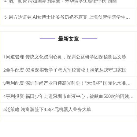
浩广配资 跨越国界的聚会：来华留学生感悟中秋“团圆”
4
易方达证券 AI女博士让爷爷奶奶不寂寞 上海创智学院学生研发中文情感适老大模型
5
最新文章
问道管理 传统文化浸润心灵，深圳公益研学团探秘衡岳文脉
1
金牛配资 33名深实验学子考入军校警校！携笔从戎守卫家国
2
明利配资 深圳时尚产业再迎高光时刻！“大浪杯” 国际化水准再攀新高
3
亨利投资 福田少年走进深圳市血液中心，被献血500次的阿姨圈粉了！
4
泛策略 鸿富瀚签下4.8亿元机器人业务大单
5