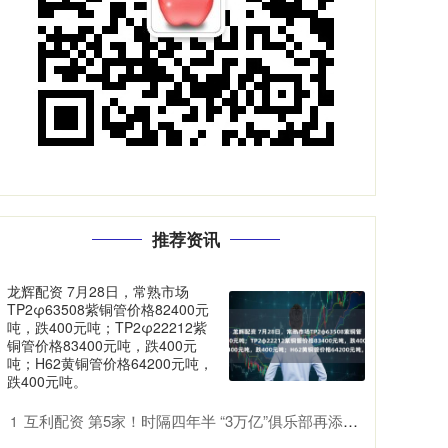
推荐资讯
龙辉配资 7月28日，常熟市场
TP2φ63508紫铜管价格82400元
吨，跌400元吨；TP2φ22212紫
铜管价格83400元吨，跌400元
吨；H62黄铜管价格64200元吨，
跌400元吨。
互利配资 第5家！时隔四年半 “3万亿”俱乐部再添一员
1