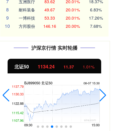
7
五洲医疗
83.62
20.01%
18.37%
8
耐科装备
49.67
20.01%
6.83%
9
一博科技
53.33
20.01%
17.26%
10
方邦股份
146.16
20.00%
7.68%
沪深京行情 实时轮播
北证50
1134.24
创
11.37
1.01%