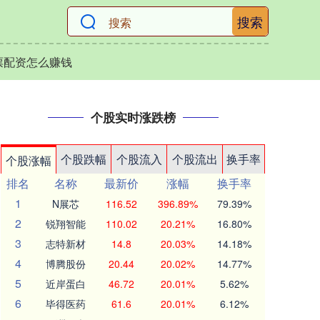
搜索
票配资怎么赚钱
个股实时涨跌榜
个股跌幅
个股流入
个股流出
换手率
个股涨幅
排名
名称
最新价
涨幅
换手率
1
N展芯
116.52
396.89%
79.39%
2
锐翔智能
110.02
20.21%
16.80%
3
志特新材
14.8
20.03%
14.18%
4
博腾股份
20.44
20.02%
14.77%
5
近岸蛋白
46.72
20.01%
5.62%
6
毕得医药
61.6
20.01%
6.12%