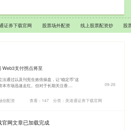
通证券下载官网
股票场外配资
线上股票配资炒
股
 Web3支付拐点将至
立法通过以及刊宪生效倍操盘，让“稳定币”这
09-26
本市场迅速走红。但对于长期关注香....
融创配资
查看：
147
分类：
美港通证券下载官网
载官网文章已加载完成