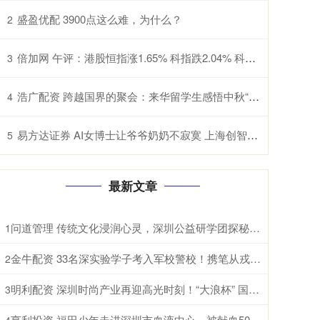
盛盈优配 3900点这么难，为什么？
2
倍加网 午评：港股恒指涨1.65% 科指跌2.04% 科网股普涨 有色金属板块强势 旺山旺水上市首日涨超155%
3
浩广配资 跨越国界的聚会：来华留学生感悟中秋“团圆”
4
易方达证券 AI女博士让爷爷奶奶不寂寞 上海创智学院学生研发中文情感适老大模型
5
最新文章
问道管理 传统文化浸润心灵，深圳公益研学团探秘衡岳文脉
1
金牛配资 33名深实验学子考入军校警校！携笔从戎守卫家国
2
明利配资 深圳时尚产业再迎高光时刻！“大浪杯” 国际化水准再攀新高
3
亨利投资 福田少年走进深圳市血液中心，被献血500次的阿姨圈粉了！