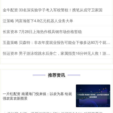
金牛配资 33名深实验学子考入军校警校！携笔从戎守卫家国
泛策略 鸿富瀚签下4.8亿元机器人业务大单
长富资本 7月28日上海热作模具钢市场价格暂稳
互盈策略 贝森特：非农年度就业报告可能会下修多达80万个就业岗位
恒运资本 男子游泳馆跳水后身亡，家属指责16分钟无人救！游泳馆：以为在玩
推荐资讯
一片红配资 南通海门悦来镇：以农为基 绘就
强农富农新图景