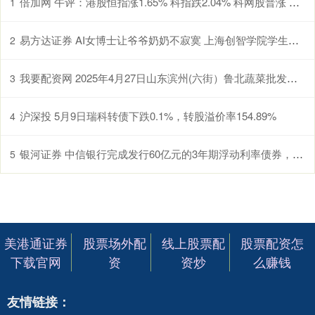
倍加网 午评：港股恒指涨1.65% 科指跌2.04% 科网股普涨 有色金属板块强势 旺山旺水上市首日涨超155%
1
易方达证券 AI女博士让爷爷奶奶不寂寞 上海创智学院学生研发中文情感适老大模型
2
我要配资网 2025年4月27日山东滨州(六街）鲁北蔬菜批发市场价格行情
3
沪深投 5月9日瑞科转债下跌0.1%，转股溢价率154.89%
4
银河证券 中信银行完成发行60亿元的3年期浮动利率债券，固定利差-113%
5
美港通证券
股票场外配
线上股票配
股票配资怎
下载官网
资
资炒
么赚钱
友情链接：