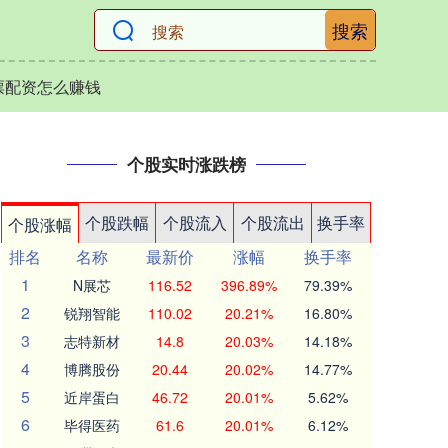
搜索
票配资怎么赚钱
个股实时涨跌榜
个股跌幅
个股流入
个股流出
换手率
个股涨幅
排名
名称
最新价
涨幅
换手率
1
N展芯
116.52
396.89%
79.39%
2
锐翔智能
110.02
20.21%
16.80%
3
志特新材
14.8
20.03%
14.18%
4
博腾股份
20.44
20.02%
14.77%
5
近岸蛋白
46.72
20.01%
5.62%
6
毕得医药
61.6
20.01%
6.12%