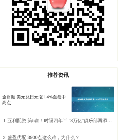
推荐资讯
金财顺 美元兑日元涨1.4%至盘中
高点
互利配资 第5家！时隔四年半 “3万亿”俱乐部再添一员
1
盛盈优配 3900点这么难，为什么？
2