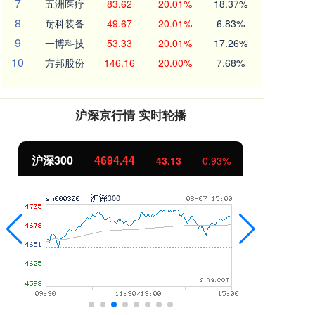
7
五洲医疗
83.62
20.01%
18.37%
8
耐科装备
49.67
20.01%
6.83%
9
一博科技
53.33
20.01%
17.26%
10
方邦股份
146.16
20.00%
7.68%
沪深京行情 实时轮播
北证50
1134.24
创
11.37
1.01%