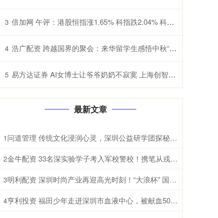
倍加网 午评：港股恒指涨1.65% 科指跌2.04% 科网股普涨 有色金属板块强势 旺山旺水上市首日涨超155%
3
浩广配资 跨越国界的聚会：来华留学生感悟中秋“团圆”
4
易方达证券 AI女博士让爷爷奶奶不寂寞 上海创智学院学生研发中文情感适老大模型
5
最新文章
问道管理 传统文化浸润心灵，深圳公益研学团探秘衡岳文脉
1
金牛配资 33名深实验学子考入军校警校！携笔从戎守卫家国
2
明利配资 深圳时尚产业再迎高光时刻！“大浪杯” 国际化水准再攀新高
3
亨利投资 福田少年走进深圳市血液中心，被献血500次的阿姨圈粉了！
4