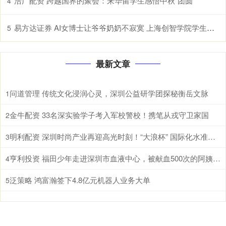
浩广配资 跨越国界的聚会：来华留学生感悟中秋“团圆”
4
易方达证券 AI女博士让爷爷奶奶不寂寞 上海创智学院学生研发中文情感适老大模型
5
最新文章
问道管理 传统文化浸润心灵，深圳公益研学团探秘衡岳文脉
1
金牛配资 33名深实验学子考入军校警校！携笔从戎守卫家国
2
明利配资 深圳时尚产业再迎高光时刻！“大浪杯” 国际化水准再攀新高
3
亨利投资 福田少年走进深圳市血液中心，被献血500次的阿姨圈粉了！
4
泛策略 鸿富瀚签下4.8亿元机器人业务大单
5