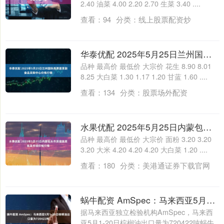
2.40 油菜 4.00 2.20 2.70 生菜 3.40 ....
查看：
94
分类：
线上股票配资炒
华泰优配 2025年5月25日兰州国际高原夏菜副食品采购中心价格行情
品种 最高价 最低价 大宗价 花生 8.90 8.01
8.25 大白菜 1.30 1.17 1.20 甘蓝 1.60 ....
查看：
134
分类：
股票场外配资
水果优配 2025年5月25日内蒙包头市友谊蔬菜批发市场价格行情
品种 最高价 最低价 大宗价 面粉 3.20 3.20
3.20 大米 4.20 4.20 4.20 大白菜 1.20 ....
查看：
180
分类：
美港通证券下载官网
蜗牛配资 AmSpec：马来西亚5月1-20日棕榈油出口量为720422吨
据马来西亚独立检验机构AmSpec，马来西
亚5月1-20日棕榈油出口量为720422吨蜗牛