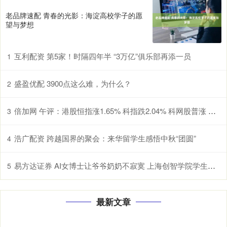
老品牌速配 青春的光影：海淀高校学子的愿
望与梦想
互利配资 第5家！时隔四年半 “3万亿”俱乐部再添一员
1
盛盈优配 3900点这么难，为什么？
2
倍加网 午评：港股恒指涨1.65% 科指跌2.04% 科网股普涨 有色金属板块强势 旺山旺水上市首日涨超155%
3
浩广配资 跨越国界的聚会：来华留学生感悟中秋“团圆”
4
易方达证券 AI女博士让爷爷奶奶不寂寞 上海创智学院学生研发中文情感适老大模型
5
最新文章