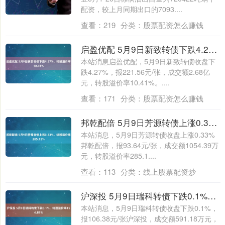
配资，较上月同期出口的7093....
查看：
219
分类：
股票配资怎么赚钱
启盈优配 5月9日新致转债下跌4.27%，转股溢价率10.41%
本站消息启盈优配，5月9日新致转债收盘下
跌4.27%，报221.56元/张，成交额2.68亿
元，转股溢价率10.41%。....
查看：
171
分类：
股票配资怎么赚钱
邦乾配倍 5月9日芳源转债上涨0.33%，转股溢价率285.12%
本站消息，5月9日芳源转债收盘上涨0.33%
邦乾配倍，报93.64元/张，成交额1054.39万
元，转股溢价率285.1....
查看：
113
分类：
线上股票配资炒
沪深投 5月9日瑞科转债下跌0.1%，转股溢价率154.89%
本站消息，5月9日瑞科转债收盘下跌0.1%，
报106.38元/张沪深投，成交额591.18万元，