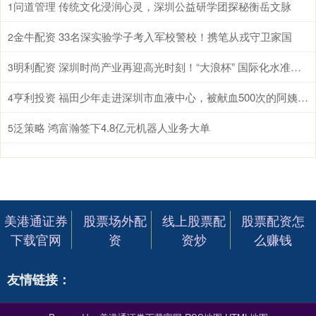
问道管理 传统文化浸润心灵，深圳公益研学团探秘衡岳文脉
1
金牛配资 33名深实验学子考入军校警校！携笔从戎守卫家国
2
明利配资 深圳时尚产业再迎高光时刻！“大浪杯” 国际化水准再攀新高
3
亨利投资 福田少年走进深圳市血液中心，被献血500次的阿姨圈粉了！
4
泛策略 鸿富瀚签下4.8亿元机器人业务大单
5
美港通证券
股票场外配
线上股票配
股票配资怎
下载官网
资
资炒
么赚钱
友情链接：