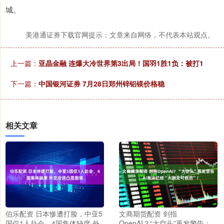
城。
美港通证券下载官网提示：文章来自网络，不代表本站观点。
上一篇：
亚晶金融 连爆大冷世界第3出局！国羽1胜1负：被打1
下一篇：
中国银河证券 7月28日郑州锌铝镁价格稳
相关文章
伯乐配资 日本惨遭打脸，中亚5
文商期货配资 剑指
国仅1人赴会，4国集体缺席 外
OpenAI？“大空头”再发警告：