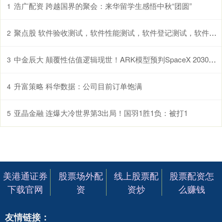
浩广配资 跨越国界的聚会：来华留学生感悟中秋“团圆”
1
聚点股 软件验收测试，软件性能测试，软件登记测试，软件安全测试等，天磊卫士高性价比之选
2
中金辰大 颠覆性估值逻辑现世！ARK模型预判SpaceX 2030年估值突破2.5万亿美元
3
升富策略 科华数据：公司目前订单饱满
4
亚晶金融 连爆大冷世界第3出局！国羽1胜1负：被打1
5
美港通证券
股票场外配
线上股票配
股票配资怎
下载官网
资
资炒
么赚钱
友情链接：