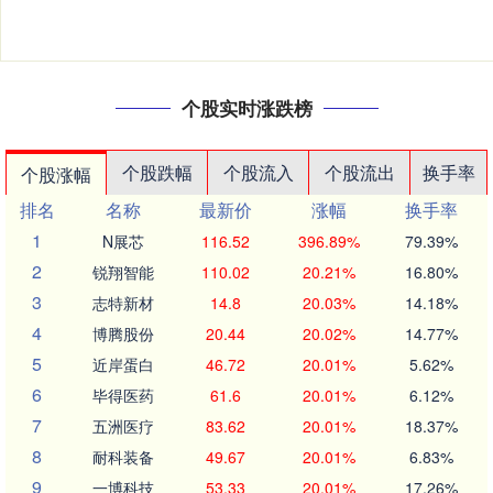
个股实时涨跌榜
个股跌幅
个股流入
个股流出
换手率
个股涨幅
排名
名称
最新价
涨幅
换手率
1
N展芯
116.52
396.89%
79.39%
2
锐翔智能
110.02
20.21%
16.80%
3
志特新材
14.8
20.03%
14.18%
4
博腾股份
20.44
20.02%
14.77%
5
近岸蛋白
46.72
20.01%
5.62%
6
毕得医药
61.6
20.01%
6.12%
7
五洲医疗
83.62
20.01%
18.37%
8
耐科装备
49.67
20.01%
6.83%
9
一博科技
53.33
20.01%
17.26%