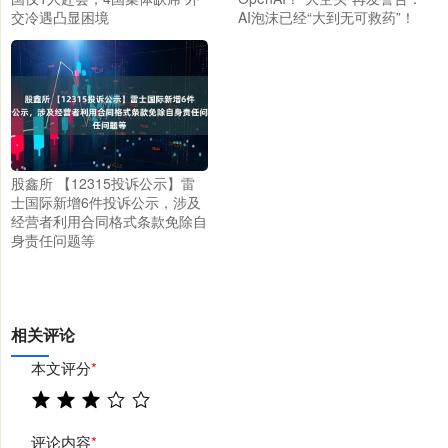
交冷遇凸显困境
AI泡沫已经“大到无可救药”！
股鑫所 【12315投诉公示】雷
士国际新增6件投诉公示，涉及
经营者利用合同格式条款免除自
身责任问题等
相关评论
本文评分
*
评论内容
*