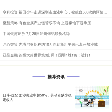
亨利投资 福田少年走进深圳市血液中心，被献血500次的阿姨圈粉了！
至慧策略 有色金属产业链苦乐不均 上游赚饱下游承压
中国银河证券 7月28日郑州锌铝镁价格稳
匠心智策 内塔尼亚胡称约10万巴勒斯坦平民已离开加沙城
亚晶金融 连爆大冷世界第3出局！国羽1胜1负：被打1
推荐资讯
日斗-优配 加沙失业率超50%，劳动者缺少稳
定收入