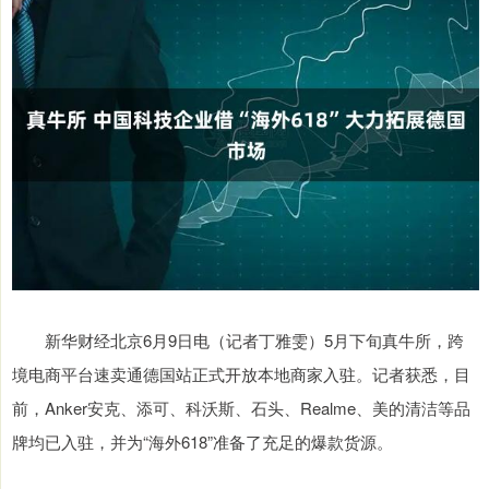
新华财经北京6月9日电（记者丁雅雯）5月下旬真牛所，跨
境电商平台速卖通德国站正式开放本地商家入驻。记者获悉，目
前，Anker安克、添可、科沃斯、石头、Realme、美的清洁等品
牌均已入驻，并为“海外618”准备了充足的爆款货源。