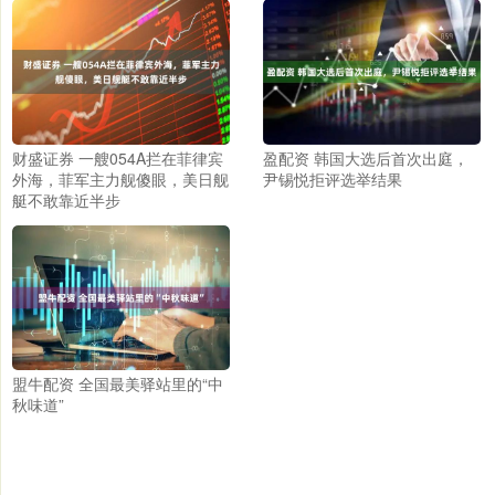
财盛证券 一艘054A拦在菲律宾
盈配资 韩国大选后首次出庭，
外海，菲军主力舰傻眼，美日舰
尹锡悦拒评选举结果
艇不敢靠近半步
盟牛配资 全国最美驿站里的“中
秋味道”