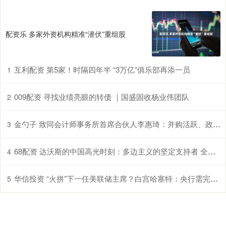
配资乐 多家外资机构精准“潜伏”重组股
互利配资 第5家！时隔四年半 “3万亿”俱乐部再添一员
1
009配资 寻找业绩亮眼的转债 ｜国盛固收杨业伟团队
2
金勺子 致同会计师事务所首席合伙人李惠琦：并购活跃、政策加持 中国企业出海迈入新阶段
3
68配资 达沃斯的中国高光时刻：多边主义的坚定支持者 全球经济重要贡献者
4
华信投资 “火拼”下一任美联储主席？白宫哈塞特：央行需完全独立于特朗普！
5