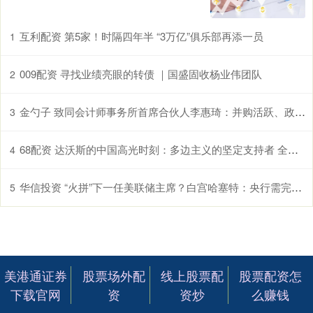
互利配资 第5家！时隔四年半 “3万亿”俱乐部再添一员
1
009配资 寻找业绩亮眼的转债 ｜国盛固收杨业伟团队
2
金勺子 致同会计师事务所首席合伙人李惠琦：并购活跃、政策加持 中国企业出海迈入新阶段
3
68配资 达沃斯的中国高光时刻：多边主义的坚定支持者 全球经济重要贡献者
4
华信投资 “火拼”下一任美联储主席？白宫哈塞特：央行需完全独立于特朗普！
5
美港通证券
股票场外配
线上股票配
股票配资怎
下载官网
资
资炒
么赚钱