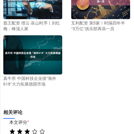
股王配资 缙云·巫山时序丨刘红
互利配资 第5家！时隔四年半
梅：峰顶人家
“3万亿”俱乐部再添一员
真牛所 中国科技企业借“海外
618”大力拓展德国市场
相关评论
本文评分
*