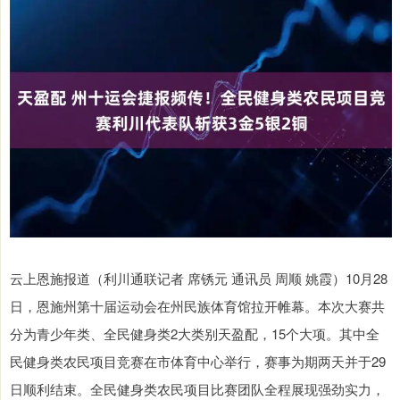
云上恩施报道（利川通联记者 席锈元 通讯员 周顺 姚霞）10月28
日，恩施州第十届运动会在州民族体育馆拉开帷幕。本次大赛共
分为青少年类、全民健身类2大类别天盈配，15个大项。其中全
民健身类农民项目竞赛在市体育中心举行，赛事为期两天并于29
日顺利结束。全民健身类农民项目比赛团队全程展现强劲实力，