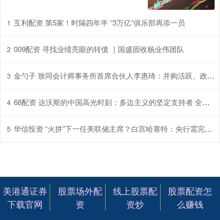
互利配资 第5家！时隔四年半 “3万亿”俱乐部再添一员
1
009配资 寻找业绩亮眼的转债 ｜国盛固收杨业伟团队
2
金勺子 致同会计师事务所首席合伙人李惠琦：并购活跃、政策加持 中国企业出海迈入新阶段
3
68配资 达沃斯的中国高光时刻：多边主义的坚定支持者 全球经济重要贡献者
4
华信投资 “火拼”下一任美联储主席？白宫哈塞特：央行需完全独立于特朗普！
5
美港通证券
股票场外配
线上股票配
股票配资怎
下载官网
资
资炒
么赚钱