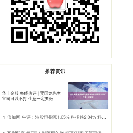
推荐资讯
华丰金服 每经热评 | 贾国龙先生
官司可以不打 生意一定要做
倍加网 午评：港股恒指涨1.65% 科指跌2.04% 科网股普涨 有色金属板块强势 旺山旺水上市首日涨超155%
1
互利配资 第5家！时隔四年半 “3万亿”俱乐部再添一员
2