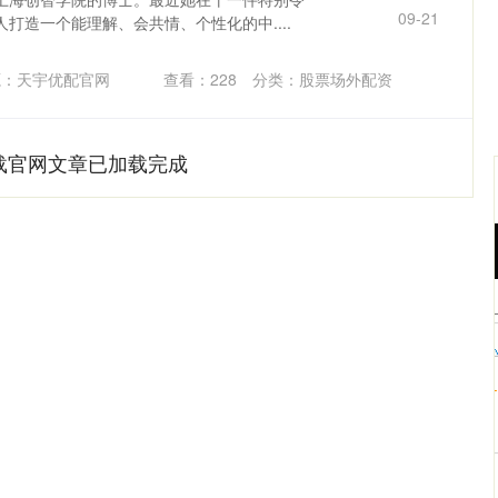
09-21
打造一个能理解、会共情、个性化的中....
源：天宇优配官网
查看：
228
分类：
股票场外配资
载官网文章已加载完成
沪深300
4694.44
.42%
43.13
0.93%