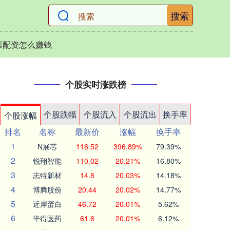
搜索
票配资怎么赚钱
个股实时涨跌榜
个股跌幅
个股流入
个股流出
换手率
个股涨幅
排名
名称
最新价
涨幅
换手率
1
N展芯
116.52
396.89%
79.39%
2
锐翔智能
110.02
20.21%
16.80%
3
志特新材
14.8
20.03%
14.18%
4
博腾股份
20.44
20.02%
14.77%
5
近岸蛋白
46.72
20.01%
5.62%
6
毕得医药
61.6
20.01%
6.12%