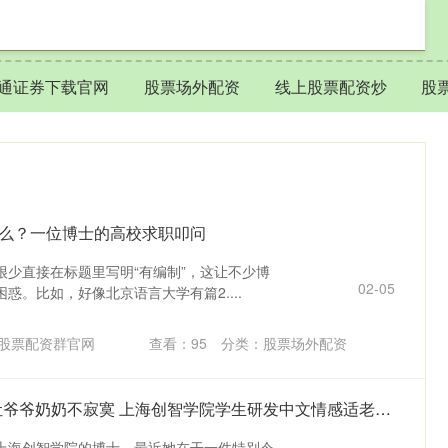
通证券下载官网
股票场外配资
线上股票配资炒
股
是什么？一位博士的高校求职叩问
很少直接在标题里写明“有编制”，这让不少博
02-05
惑。比如，好像北京语言大学有篇2....
股票配资群官网
查看：
95
分类：
股票场外配资
易方达证券 AI女博士让爷爷奶奶不寂寞 上海创智学院学生研发中文情感适老大模型
上海创智学院的博士。最近她在干一件特别令