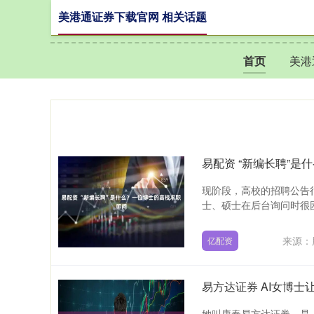
美港通证券下载官网 相关话题
首页
美港
易配资 “新编长聘”
现阶段，高校的招聘公告
士、硕士在后台询问时很困
来源：
亿配资
她叫康春易方达证券，是