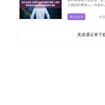
人期待的事情——为老年人
来
易方达证券
美港通证券下
深证成指
14311.01
9.68
1.02%
200.89
1