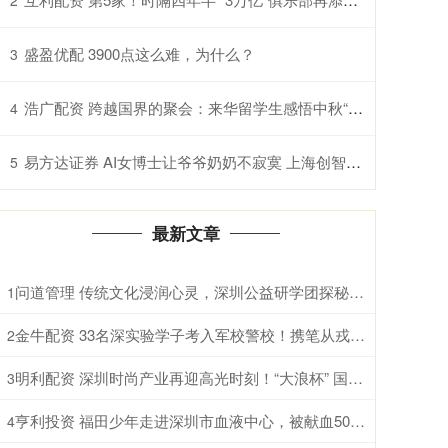
盛盈优配 3900点这么难，为什么？
3
浩广配资 跨越国界的聚会：来华留学生感悟中秋“团圆”
4
易方达证券 AI女博士让爷爷奶奶不寂寞 上海创智学院学生研发中文情感适老大模型
5
最新文章
问道管理 传统文化浸润心灵，深圳公益研学团探秘衡岳文脉
1
金牛配资 33名深实验学子考入军校警校！携笔从戎守卫家国
2
明利配资 深圳时尚产业再迎高光时刻！“大浪杯” 国际化水准再攀新高
3
亨利投资 福田少年走进深圳市血液中心，被献血500次的阿姨圈粉了！
4