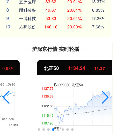
7
五洲医疗
83.62
20.01%
18.37%
8
耐科装备
49.67
20.01%
6.83%
9
一博科技
53.33
20.01%
17.26%
10
方邦股份
146.16
20.00%
7.68%
沪深京行情 实时轮播
北证50
1134.24
创
11.37
1.01%